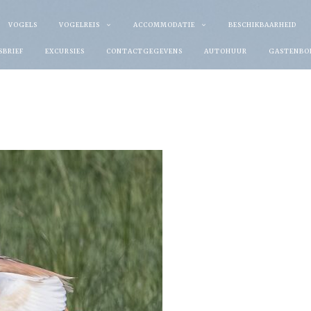
VOGELS
VOGELREIS
ACCOMMODATIE
BESCHIKBAARHEID
SBRIEF
EXCURSIES
CONTACTGEGEVENS
AUTOHUUR
GASTENBO