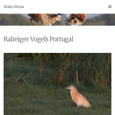
Skip
Main Menu
to
content
Ralreiger Vogels Portugal