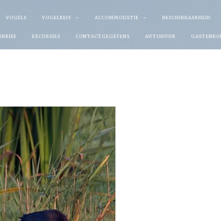
VOGELS
VOGELREIS
ACCOMMODATIE
BESCHIKBAARHEID
SBRIEF
EXCURSIES
CONTACTGEGEVENS
AUTOHUUR
GASTENBO