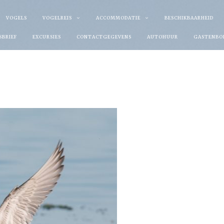
VOGELS
VOGELREIS
ACCOMMODATIE
BESCHIKBAARHEID
SBRIEF
EXCURSIES
CONTACTGEGEVENS
AUTOHUUR
GASTENBO