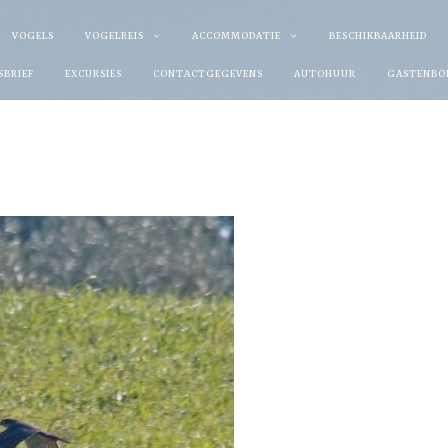
VOGELS
VOGELREIS
ACCOMMODATIE
BESCHIKBAARHEID
SBRIEF
EXCURSIES
CONTACTGEGEVENS
AUTOHUUR
GASTENBO