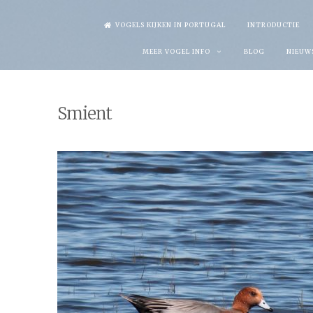
Skip
VOGELS KIJKEN IN PORTUGAL
INTRODUCTIE
to
MEER VOGEL INFO
BLOG
NIEUW
content
Smient