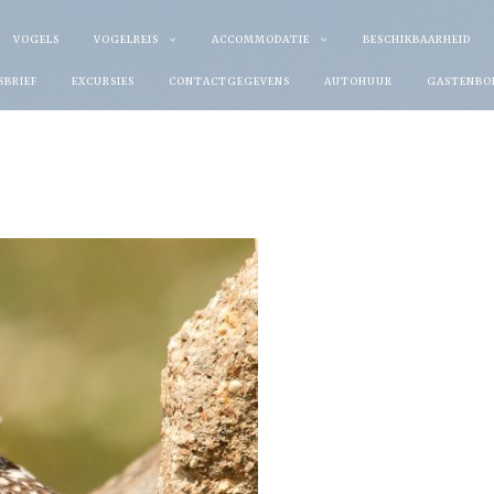
VOGELS
VOGELREIS
ACCOMMODATIE
BESCHIKBAARHEID
SBRIEF
EXCURSIES
CONTACTGEGEVENS
AUTOHUUR
GASTENBO