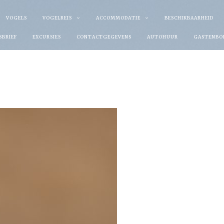
VOGELS
VOGELREIS
ACCOMMODATIE
BESCHIKBAARHEID
SBRIEF
EXCURSIES
CONTACTGEGEVENS
AUTOHUUR
GASTENBO