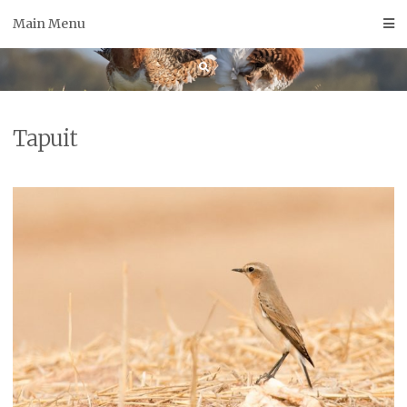
Skip
Main Menu
to
content
Tapuit