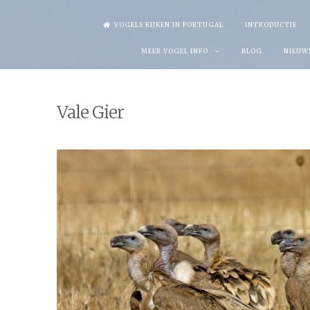
Skip
VOGELS KIJKEN IN PORTUGAL
INTRODUCTIE
to
MEER VOGEL INFO
BLOG
NIEUW
content
Vale Gier