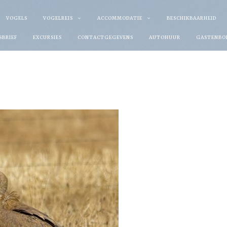
VOGELS
VOGELREIS
ACCOMMODATIE
BESCHIKBAARHEID
SBRIEF
EXCURSIES
CONTACTGEGEVENS
AUTOHUUR
GASTENBO