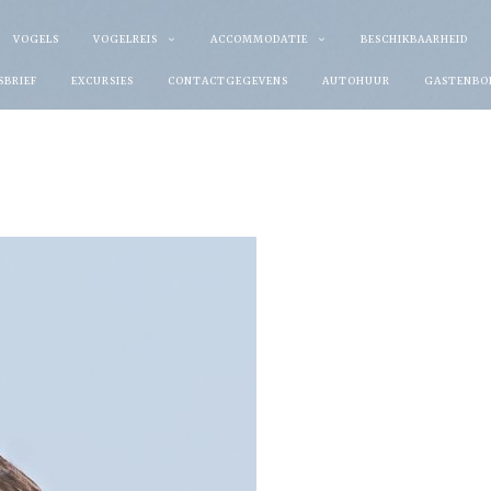
VOGELS
VOGELREIS
ACCOMMODATIE
BESCHIKBAARHEID
SBRIEF
EXCURSIES
CONTACTGEGEVENS
AUTOHUUR
GASTENBO