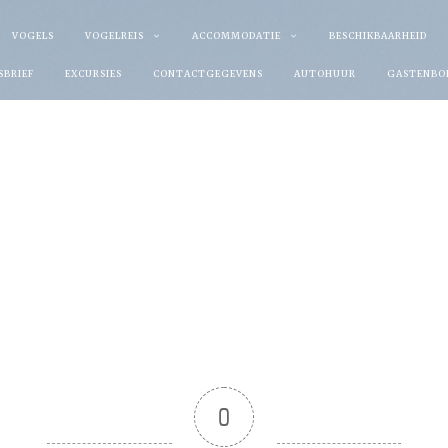
VOGELS
VOGELREIS
ACCOMMODATIE
BESCHIKBAARHEID
SBRIEF
EXCURSIES
CONTACTGEGEVENS
AUTOHUUR
GASTENBO
0