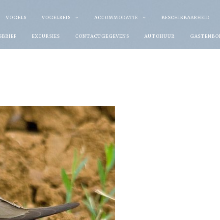
VOGELS
VOGELREIS
ACCOMMODATIE
BESCHIKBAARHEID
SBRIEF
EXCURSIES
CONTACTGEGEVENS
AUTOHUUR
GASTENBO