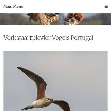
Skip
Main Menu
to
content
Vorkstaartplevier Vogels Portugal