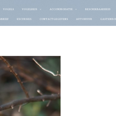
VOGELS
VOGELREIS
ACCOMMODATIE
BESCHIKBAARHEID
SBRIEF
EXCURSIES
CONTACTGEGEVENS
AUTOHUUR
GASTENBO