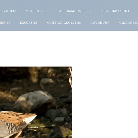
VOGELS
VOGELREIS
ACCOMMODATIE
BESCHIKBAARHEID
SBRIEF
EXCURSIES
CONTACTGEGEVENS
AUTOHUUR
GASTENBO