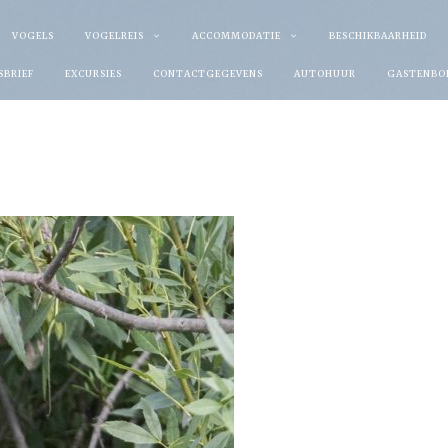
VOGELS
VOGELREIS
ACCOMMODATIE
BESCHIKBAARHEID
SBRIEF
EXCURSIES
CONTACTGEGEVENS
AUTOHUUR
GASTENBO