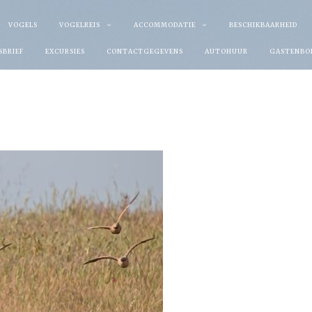
VOGELS
VOGELREIS
ACCOMMODATIE
BESCHIKBAARHEID
SBRIEF
EXCURSIES
CONTACTGEGEVENS
AUTOHUUR
GASTENBO