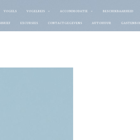
VOGELS
VOGELREIS
ACCOMMODATIE
BESCHIKBAARHEID
SBRIEF
EXCURSIES
CONTACTGEGEVENS
AUTOHUUR
GASTENBO