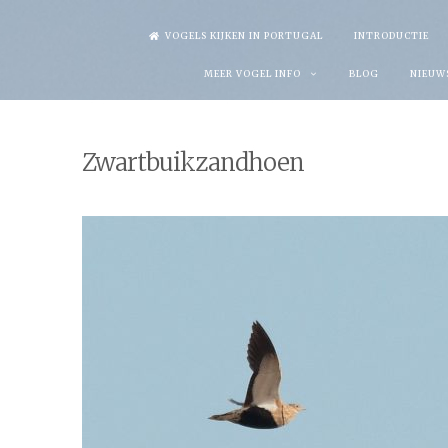
Skip
VOGELS KIJKEN IN PORTUGAL
INTRODUCTIE
to
MEER VOGEL INFO
BLOG
NIEUW
content
Zwartbuikzandhoen