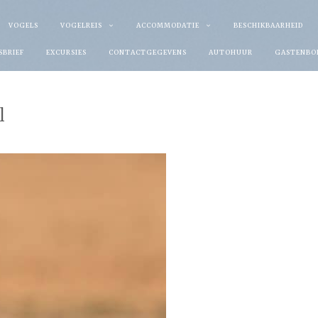
VOGELS
VOGELREIS
ACCOMMODATIE
BESCHIKBAARHEID
SBRIEF
EXCURSIES
CONTACTGEGEVENS
AUTOHUUR
GASTENBO
l