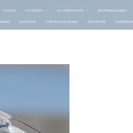
VOGELS
VOGELREIS
ACCOMMODATIE
BESCHIKBAARHEID
SBRIEF
EXCURSIES
CONTACTGEGEVENS
AUTOHUUR
GASTENBO