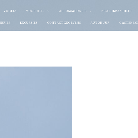
VOGELS
VOGELREIS
ACCOMMODATIE
BESCHIKBAARHEID
SBRIEF
EXCURSIES
CONTACTGEGEVENS
AUTOHUUR
GASTENBO