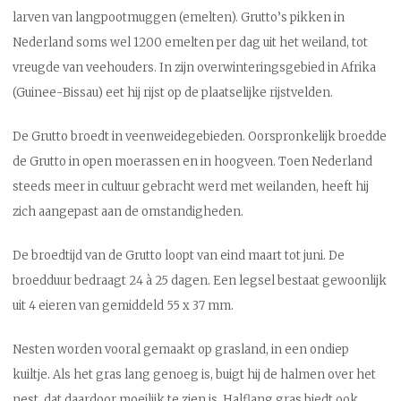
larven van langpootmuggen (emelten). Grutto’s pikken in
Nederland soms wel 1200 emelten per dag uit het weiland, tot
vreugde van veehouders. In zijn overwinteringsgebied in Afrika
(Guinee-Bissau) eet hij rijst op de plaatselijke rijstvelden.
De Grutto broedt in veenweidegebieden. Oorspronkelijk broedde
de Grutto in open moerassen en in hoogveen. Toen Nederland
steeds meer in cultuur gebracht werd met weilanden, heeft hij
zich aangepast aan de omstandigheden.
De broedtijd van de Grutto loopt van eind maart tot juni. De
broedduur bedraagt 24 à 25 dagen. Een legsel bestaat gewoonlijk
uit 4 eieren van gemiddeld 55 x 37 mm.
Nesten worden vooral gemaakt op grasland, in een ondiep
kuiltje. Als het gras lang genoeg is, buigt hij de halmen over het
nest, dat daardoor moeilijk te zien is. Halflang gras biedt ook