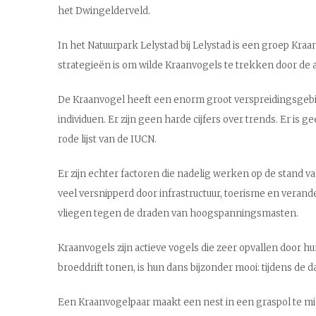
het Dwingelderveld.
In het Natuurpark Lelystad bij Lelystad is een groep Kra
strategieën is om wilde Kraanvogels te trekken door de
De Kraanvogel heeft een enorm groot verspreidingsgebied 
individuen. Er zijn geen harde cijfers over trends. Er is 
rode lijst van de IUCN.
Er zijn echter factoren die nadelig werken op de stan
veel versnipperd door infrastructuur, toerisme en vera
vliegen tegen de draden van hoogspanningsmasten.
Kraanvogels zijn actieve vogels die zeer opvallen door h
broeddrift tonen, is hun dans bijzonder mooi: tijdens d
Een Kraanvogelpaar maakt een nest in een graspol te midd