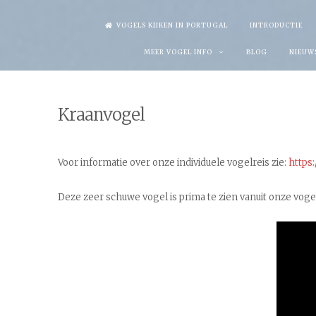
Skip
VOGELS KIJKEN IN PORTUGAL
INTRODUCTIE
to
MEER VOGEL INFO
BLOG
NIEUW
content
Kraanvogel
Voor informatie over onze individuele vogelreis zie:
https:
Deze zeer schuwe vogel is prima te zien vanuit onze voge