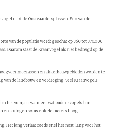
anvogel nabij de Oostvaardersplassen. Een van de
otte van de populatie wordt geschat op 360 tot 370.000
 gaat. Daarom staat de Kraanvogel als niet bedreigd op de
den, hoogveenmoerassen en akkerbouwgebieden worden te
ng van de landbouw en verdroging. Veel Kraanvogels
al in het voorjaar wanneer wat oudere vogels hun
heen en springen soms enkele meters hoog.
. Het jong verlaat reeds snel het nest, lang voor het