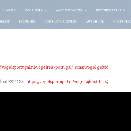
VOGELS
VOGELREIS
ACCOMMODATIE
BESCHIKBAARHEID
SBRIEF
EXCURSIES
CONTACTGEGEVENS
AUTOHUUR
GASTENBO
//vogelsportugal.nl/vogelreis-portugal/
Kraanvogel geluid
lhut BSP7. Zie:
https://vogelsportugal.nl/vogelkijkhut-bsp7/