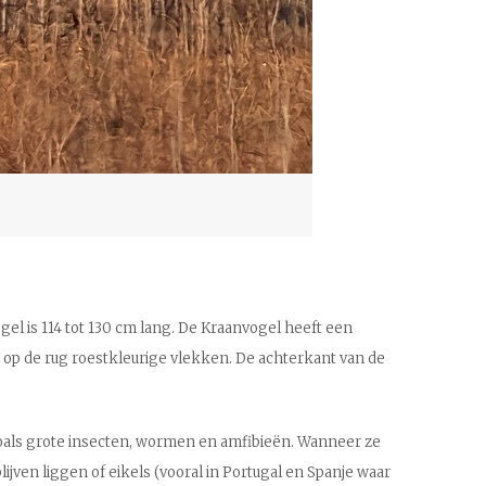
gel is 114 tot 130 cm lang. De Kraanvogel heeft een
t op de rug roestkleurige vlekken. De achterkant van de
l zoals grote insecten, wormen en amfibieën. Wanneer ze
ven liggen of eikels (vooral in Portugal en Spanje waar