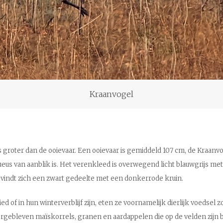
Kraanvogel
s groter dan de ooievaar. Een ooievaar is gemiddeld 107 cm, de Kraanvo
ueus van aanblik is. Het verenkleed is overwegend licht blauwgrijs me
 bevindt zich een zwart gedeelte met een donkerrode kruin.
ed of in hun winterverblijf zijn, eten ze voornamelijk dierlijk voedse
ebleven maïskorrels, granen en aardappelen die op de velden zijn blij