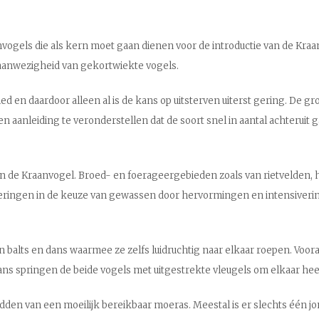
anvogels die als kern moet gaan dienen voor de introductie van de Kra
 aanwezigheid van gekortwiekte vogels.
en daardoor alleen al is de kans op uitsterven uiterst gering. De gro
geen aanleiding te veronderstellen dat de soort snel in aantal achteruit
d van de Kraanvogel. Broed- en foerageergebieden zoals van rietvel
nderingen in de keuze van gewassen door hervormingen en intensiveri
un balts en dans waarmee ze zelfs luidruchtig naar elkaar roepen. Voor
e dans springen de beide vogels met uitgestrekte vleugels om elkaar 
en van een moeilijk bereikbaar moeras. Meestal is er slechts één jong