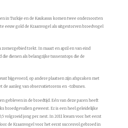
al en in Turkije en de Kaukasus komen twee ondersoorten
20ste eeuw gold de Kraanvogel als uitgestorven broedvogel
 zomergebied trekt. In maart en april en van eind
 die dienen als belangrijke tussenstops die de
wust bijgevoerd, op andere plaatsen zijn afspraken met
 de aanleg van observatietorens en -tribunes.
en gebleven in de broedtijd. Eén van deze paren heeft
ks broedgevallen geweest. Er is een heel geleidelijke
0,5 volgroeid jong per nest. In 2011 kwam voor het eerst
 door de Kraanvogel voor het eerst succesvol gebroed in