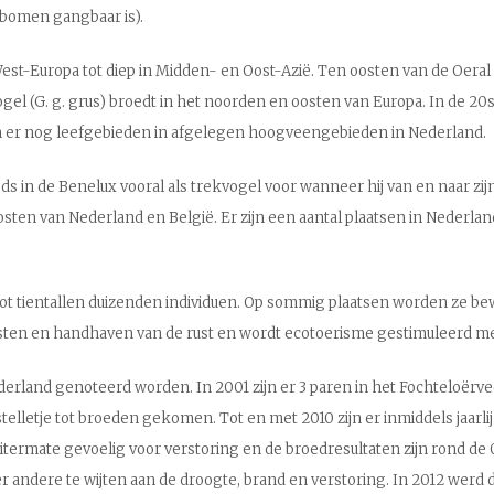
bomen gangbaar is).
West-Europa tot diep in Midden- en Oost-Azië. Ten oosten van de Oer
anvogel (G. g. grus) broedt in het noorden en oosten van Europa. In de 
en er nog leefgebieden in afgelegen hoogveengebieden in Nederland.
 in de Benelux vooral als trekvogel voor wanneer hij van en naar zijn
ten van Nederland en België. Er zijn een aantal plaatsen in Nederland
tot tientallen duizenden individuen. Op sommig plaatsen worden ze be
ten en handhaven van de rust en wordt ecotoerisme gestimuleerd met
rland genoteerd worden. In 2001 zijn er 3 paren in het Fochteloërve
lletje tot broeden gekomen. Tot en met 2010 zijn er inmiddels jaarlij
uitermate gevoelig voor verstoring en de broedresultaten zijn rond de 
der andere te wijten aan de droogte, brand en verstoring. In 2012 werd