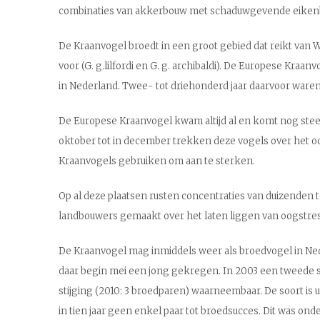
combinaties van akkerbouw met schaduwgevende eiken
De Kraanvogel broedt in een groot gebied dat reikt van 
voor (G. g.lilfordi en G. g. archibaldi). De Europese Kra
in Nederland. Twee- tot driehonderd jaar daarvoor war
De Europese Kraanvogel kwam altijd al en komt nog steeds
oktober tot in december trekken deze vogels over het oos
Kraanvogels gebruiken om aan te sterken.
Op al deze plaatsen rusten concentraties van duizenden 
landbouwers gemaakt over het laten liggen van oogstres
De Kraanvogel mag inmiddels weer als broedvogel in Nede
daar begin mei een jong gekregen. In 2003 een tweede ste
stijging (2010: 3 broedparen) waarneembaar. De soort is 
in tien jaar geen enkel paar tot broedsucces. Dit was on