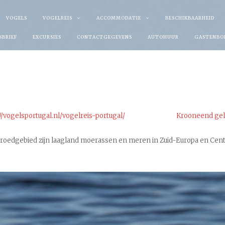
VOGELS
VOGELREIS
ACCOMMODATIE
BESCHIKBAARHEID
SBRIEF
EXCURSIES
CONTACTGEGEVENS
AUTOHUUR
GASTENBO
//vogelsportugal.nl/vogelreis-portugal/
Krooneend gel
 broedgebied zijn laagland moerassen en meren in Zuid-Europa en Cent