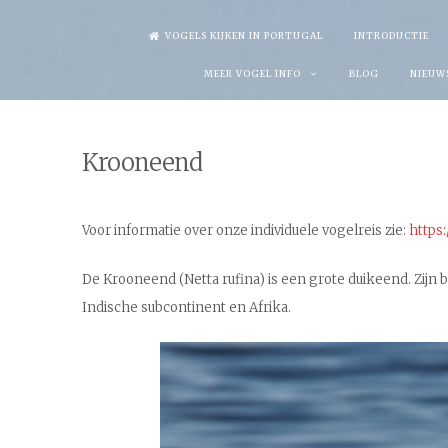
Skip
VOGELS KIJKEN IN PORTUGAL
INTRODUCTIE
to
MEER VOGEL INFO
BLOG
NIEUW
content
Krooneend
Voor informatie over onze individuele vogelreis zie:
https:
De Krooneend (Netta rufina) is een grote duikeend. Zijn
Indische subcontinent en Afrika.