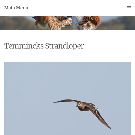
Skip
Main Menu
to
content
Temmincks Strandloper