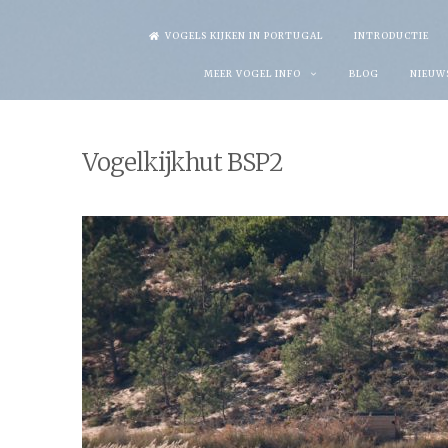
Skip
VOGELS KIJKEN IN PORTUGAL
INTRODUCTIE
to
MEER VOGEL INFO
BLOG
NIEUW
content
Vogelkijkhut BSP2