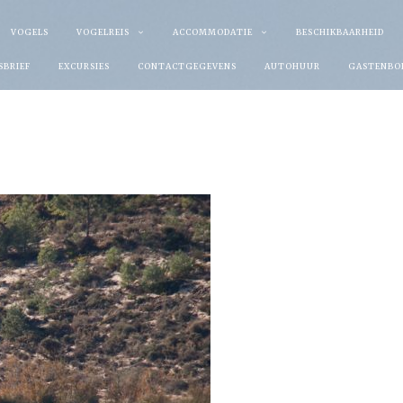
VOGELS
VOGELREIS
ACCOMMODATIE
BESCHIKBAARHEID
SBRIEF
EXCURSIES
CONTACTGEGEVENS
AUTOHUUR
GASTENBO