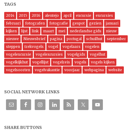
TAGS
2014
2015
2016
alentejo
april
excursie
excursies
februari
fotografen
fotografie
gespot
gezien
januari
kijken
lijst
link
maart
mei
nederlandse gids
nieuw
nieuwe
Nieuwsbrief
pagina
portugal
schuilhut
september
steppen
trekvogels
vogel
vogelaars
vogelen
vogelexcursie
vogelexcursies
vogelgids
vogelhut
vogelkijkhut
vogellijst
vogelreis
vogels
vogels kijken
vogelsoorten
vogelvakantie
voorjaar
webpagina
website
SOCIAL NETWORK LINKS
SHARE BUTTONS