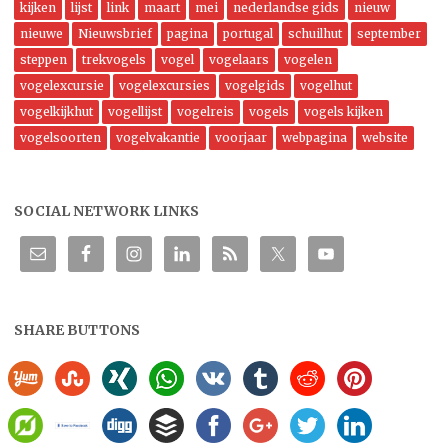
kijken
lijst
link
maart
mei
nederlandse gids
nieuw
nieuwe
Nieuwsbrief
pagina
portugal
schuilhut
september
steppen
trekvogels
vogel
vogelaars
vogelen
vogelexcursie
vogelexcursies
vogelgids
vogelhut
vogelkijkhut
vogellijst
vogelreis
vogels
vogels kijken
vogelsoorten
vogelvakantie
voorjaar
webpagina
website
SOCIAL NETWORK LINKS
SHARE BUTTONS