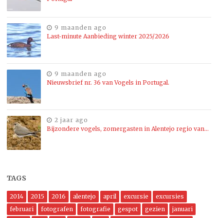
9 maanden ago
Last-minute Aanbieding winter 2025/2026
9 maanden ago
Nieuwsbrief nr. 36 van Vogels in Portugal.
2 jaar ago
Bijzondere vogels, zomergasten in Alentejo regio van…
TAGS
2014
2015
2016
alentejo
april
excursie
excursies
februari
fotografen
fotografie
gespot
gezien
januari