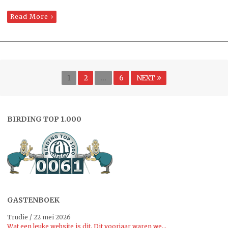
Read More
Berichten
Page
PAGE
PAGE
1
2
…
6
NEXT
paginering
BIRDING TOP 1.000
GASTENBOEK
Trudie
/
22 mei 2026
Wat een leuke website is dit. Dit voorjaar waren we...