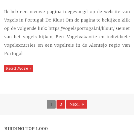
Ik heb een nieuwe pagina toegevoegd op de website van
Vogels in Portugal: De Kluut Om de pagina te bekijken klik
op de volgende link: https://vogelsportugal.nl/kluut/ Geniet
van het vogels kijken, Bert Vogelvakantie en individuele
vogelexcursies en een vogelreis in de Alentejo regio van
Portugal.
Read More
Berichten
Page
PAGE
1
2
NEXT
paginering
BIRDING TOP 1.000