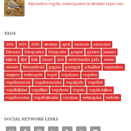
Bijzondere vogels, zomergasten in Alentejo regio van…
TAGS
2014
2015
2016
alentejo
april
excursie
excursies
februari
fotografen
fotografie
gespot
gezien
januari
kijken
lijst
link
maart
mei
nederlandse gids
nieuw
nieuwe
Nieuwsbrief
pagina
portugal
schuilhut
september
steppen
trekvogels
vogel
vogelaars
vogelen
vogelexcursie
vogelexcursies
vogelgids
vogelhut
vogelkijkhut
vogellijst
vogelreis
vogels
vogels kijken
vogelsoorten
vogelvakantie
voorjaar
webpagina
website
SOCIAL NETWORK LINKS