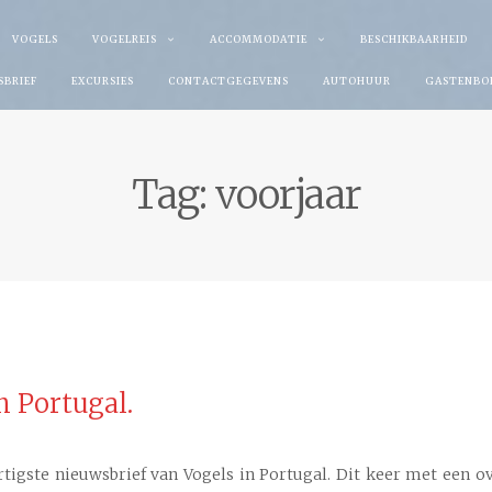
VOGELS
VOGELREIS
ACCOMMODATIE
BESCHIKBAARHEID
SBRIEF
EXCURSIES
CONTACTGEGEVENS
AUTOHUUR
GASTENBO
Tag:
voorjaar
n Portugal.
rtigste nieuwsbrief van Vogels in Portugal. Dit keer met een o