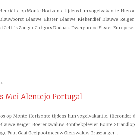
Henriëtte op Monte Horizonte tijdens hun vogelvakantie. Hierond
er Blauwborst Blauwe Ekster Blauwe Kiekendief Blauwe Reige
 Cetti´s Zanger Cirlgors Dodaars Dwergarend Ekster Europese
ws
os Mei Alentejo Portugal
os op Monte Horizonte tijdens hun vogelvakantie. Hieronder de 
 Blauwe Reiger Boerenzwaluw Bontbekplevier Bonte Strandlop
ingo Fuut Gaai Geelpootmeeuw Gierzwaluw Graszanger…