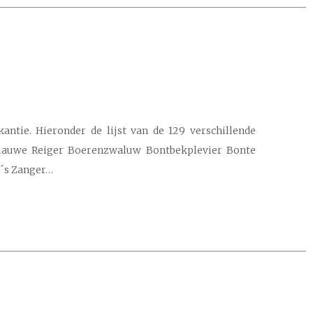
l
ntie. Hieronder de lijst van de 129 verschillende
 Blauwe Reiger Boerenzwaluw Bontbekplevier Bonte
´s Zanger…