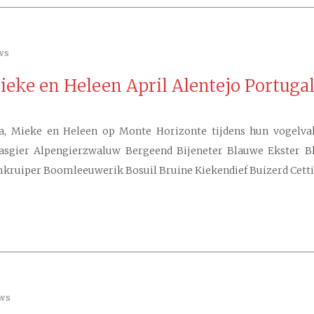
ws
 Mieke en Heleen April Alentejo Portuga
ja, Mieke en Heleen op Monte Horizonte tijdens hun vogelvaka
 Aasgier Alpengierzwaluw Bergeend Bijeneter Blauwe Ekster
ruiper Boomleeuwerik Bosuil Bruine Kiekendief Buizerd Cetti
ews