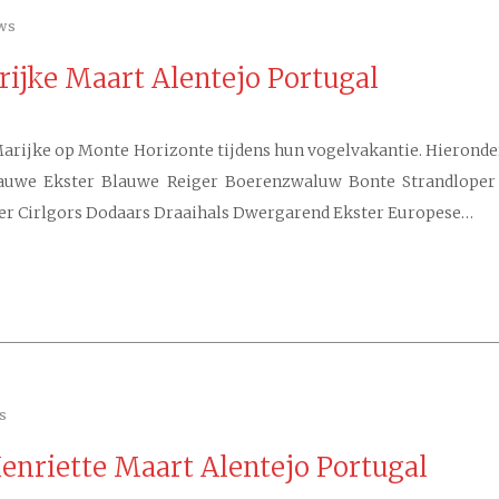
ws
arijke Maart Alentejo Portugal
arijke op Monte Horizonte tijdens hun vogelvakantie. Hieronder d
 Blauwe Ekster Blauwe Reiger Boerenzwaluw Bonte Strandlop
ger Cirlgors Dodaars Draaihals Dwergarend Ekster Europese…
s
Henriette Maart Alentejo Portugal