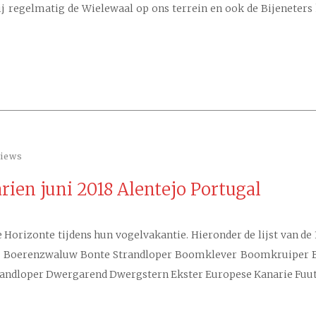
j regelmatig de Wielewaal op ons terrein en ook de Bijeneters
views
arien juni 2018 Alentejo Portugal
 Horizonte tijdens hun vogelvakantie. Hieronder de lijst van de 
ger Boerenzwaluw Bonte Strandloper Boomklever Boomkruiper 
trandloper Dwergarend Dwergstern Ekster Europese Kanarie Fuu