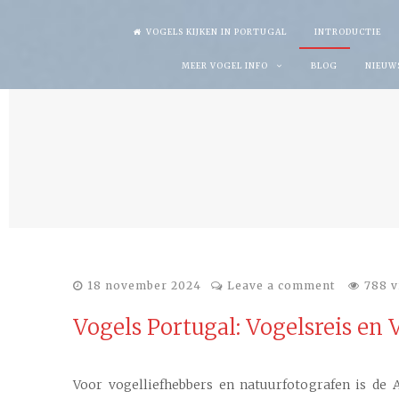
Skip
VOGELS KIJKEN IN PORTUGAL
INTRODUCTIE
to
MEER VOGEL INFO
BLOG
NIEUW
content
18 november 2024
Leave a comment
788 v
Vogels Portugal: Vogelsreis en 
Voor vogelliefhebbers en natuurfotografen is de A