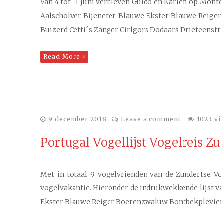
Van 4 tot 11 juni verbleven Guido en Karien op Monte
Aalscholver Bijeneter Blauwe Ekster Blauwe Rei
Buizerd Cetti´s Zanger Cirlgors Dodaars Drieteens
Read More
9 december 2018
Leave a comment
1023 v
Portugal Vogellijst Vogelreis Z
Met in totaal 9 vogelvrienden van de Zundertse Vo
vogelvakantie. Hieronder de indrukwekkende lijst v
Ekster Blauwe Reiger Boerenzwaluw Bontbekplevie