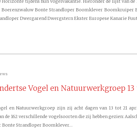
 Horizonte tijdens hun vogelvakantie. Hieronder de lijst van de 
ger Boerenzwaluw Bonte Strandloper Boomklever Boomkruiper 
trandloper Dwergarend Dwergstern Ekster Europese Kanarie Fuu
iews
undertse Vogel en Natuurwerkgroep 13 t
gel en Natuurwerkgroep zijn zij acht dagen van 13 tot 21 ap
an de 162 verschillende vogelsoorten die zij hebben gezien: Aa
r Bonte Strandloper Boomklever…