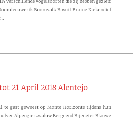
114 verschillende vogelsoorten die zij hebben gezien:
Boomleeuwerik Boomvalk Bosuil Bruine Kiekendief
t…
ot 21 April 2018 Alentejo
ril te gast geweest op Monte Horizonte tijdens hun
lscholver Alpengierzwaluw Bergeend Bijeneter Blauwe