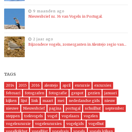
9 maanden ago
Nieuwsbrief nr. 36 van Vogels in Portugal.
2 jaar ago
Bijzondere vogels, zomergasten in Alentejo regio van…
TAGS
2014
2015
2016
alentejo
april
excursie
excursies
februari
fotografen
fotografie
gespot
gezien
januari
kijken
lijst
link
maart
mei
nederlandse gids
nieuw
nieuwe
Nieuwsbrief
pagina
portugal
schuilhut
september
steppen
trekvogels
vogel
vogelaars
vogelen
vogelexcursie
vogelexcursies
vogelgids
vogelhut
vogelkijkhut
vogellijst
vogelreis
vogels
vogels kijken