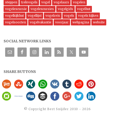
steppen
trekvogels
vogel
vogelaars
vogelen
vogelexcursie
vogelexcursies
vogelgids
vogelhut
vogelkijkhut
vogellijst
vogelreis
vogels
vogels kijken
vogelsoorten
vogelvakantie
voorjaar
webpagina
website
SOCIAL NETWORK LINKS
SHARE BUTTONS
©️ Copyright Bert Snijder 2010 - 2026