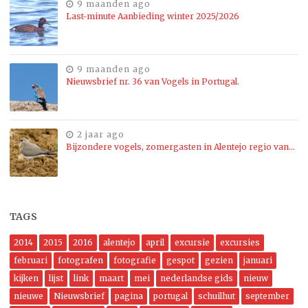
9 maanden ago
Last-minute Aanbieding winter 2025/2026
9 maanden ago
Nieuwsbrief nr. 36 van Vogels in Portugal.
2 jaar ago
Bijzondere vogels, zomergasten in Alentejo regio van…
TAGS
2014
2015
2016
alentejo
april
excursie
excursies
februari
fotografen
fotografie
gespot
gezien
januari
kijken
lijst
link
maart
mei
nederlandse gids
nieuw
nieuwe
Nieuwsbrief
pagina
portugal
schuilhut
september