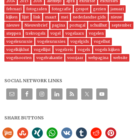
2014
2015
2016
alentejo
april
excursie
excursies
februari
fotografen
fotografie
gespot
gezien
januari
kijken
lijst
link
maart
mei
nederlandse gids
nieuw
nieuwe
Nieuwsbrief
pagina
portugal
schuilhut
september
steppen
trekvogels
vogel
vogelaars
vogelen
vogelexcursie
vogelexcursies
vogelgids
vogelhut
vogelkijkhut
vogellijst
vogelreis
vogels
vogels kijken
vogelsoorten
vogelvakantie
voorjaar
webpagina
website
SOCIAL NETWORK LINKS
SHARE BUTTONS