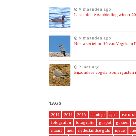
9 maanden ago
Last-minute Aanbieding winter 2
9 maanden ago
Nieuwsbrief nr. 36 van Vogels in P
2 jaar ago
Bijzondere vogels, zomergasten i
TAGS
2014
2015
2016
alentejo
april
excursi
fotografen
fotografie
gespot
gezien
j
maart
mei
nederlandse gids
nieuw
ni