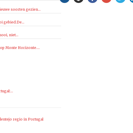
ieuwe soorten gezien...
i gebied.De...
oi, niet...
 op Monte Horizonte....
rtugal:…
entejo regio in Portugal