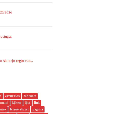
025/2026
ortugal.
n Alentejo regio van…
e
excursies
februari
anuari
kijken
lijst
link
euwe
Nieuwsbrief
pagina