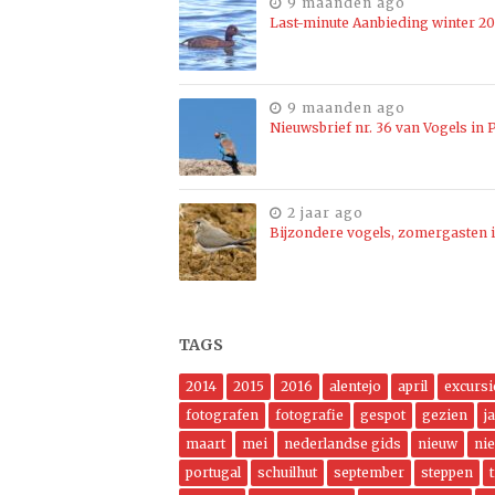
9 maanden ago
Last-minute Aanbieding winter 2
9 maanden ago
Nieuwsbrief nr. 36 van Vogels in P
2 jaar ago
Bijzondere vogels, zomergasten i
TAGS
2014
2015
2016
alentejo
april
excursi
fotografen
fotografie
gespot
gezien
j
maart
mei
nederlandse gids
nieuw
ni
portugal
schuilhut
september
steppen