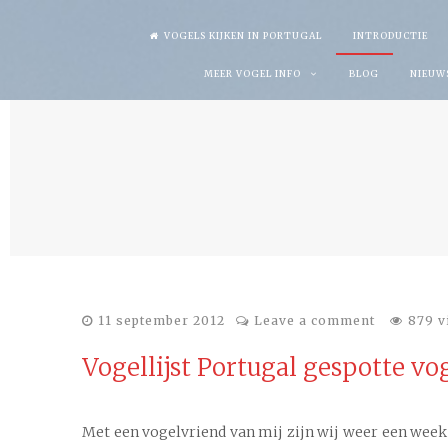
Skip
VOGELS KIJKEN IN PORTUGAL
INTRODUCTIE
to
MEER VOGEL INFO
BLOG
NIEUW
content
11 september 2012
Leave a comment
879 v
Vogellijst Portugal gespotte v
Met een vogelvriend van mij zijn wij weer een week 