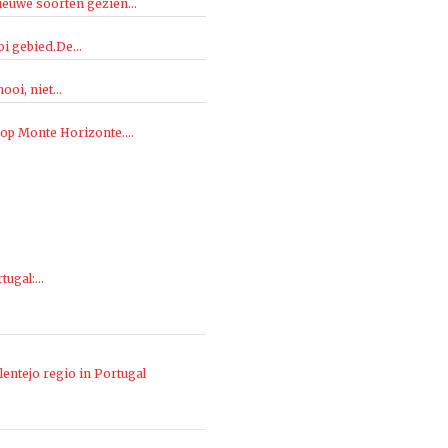
ieuwe soorten gezien...
i gebied.De...
oi, niet...
 op Monte Horizonte....
rtugal:…
entejo regio in Portugal