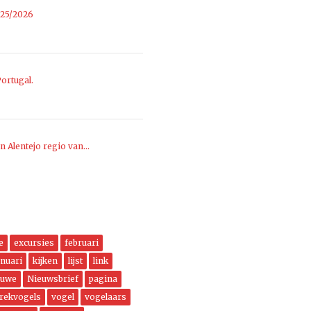
025/2026
ortugal.
n Alentejo regio van…
e
excursies
februari
anuari
kijken
lijst
link
euwe
Nieuwsbrief
pagina
trekvogels
vogel
vogelaars