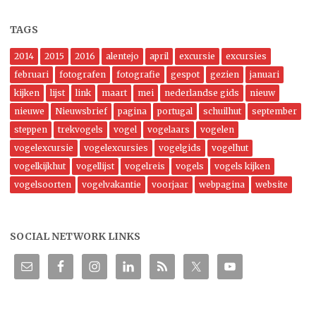
TAGS
2014
2015
2016
alentejo
april
excursie
excursies
februari
fotografen
fotografie
gespot
gezien
januari
kijken
lijst
link
maart
mei
nederlandse gids
nieuw
nieuwe
Nieuwsbrief
pagina
portugal
schuilhut
september
steppen
trekvogels
vogel
vogelaars
vogelen
vogelexcursie
vogelexcursies
vogelgids
vogelhut
vogelkijkhut
vogellijst
vogelreis
vogels
vogels kijken
vogelsoorten
vogelvakantie
voorjaar
webpagina
website
SOCIAL NETWORK LINKS