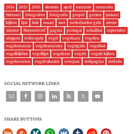
2014
2015
2016
alentejo
april
excursie
excursies
februari
fotografen
fotografie
gespot
gezien
januari
kijken
lijst
link
maart
mei
nederlandse gids
nieuw
nieuwe
Nieuwsbrief
pagina
portugal
schuilhut
september
steppen
trekvogels
vogel
vogelaars
vogelen
vogelexcursie
vogelexcursies
vogelgids
vogelhut
vogelkijkhut
vogellijst
vogelreis
vogels
vogels kijken
vogelsoorten
vogelvakantie
voorjaar
webpagina
website
SOCIAL NETWORK LINKS
SHARE BUTTONS