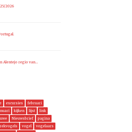
025/2026
ortugal.
n Alentejo regio van…
e
excursies
februari
anuari
kijken
lijst
link
euwe
Nieuwsbrief
pagina
trekvogels
vogel
vogelaars