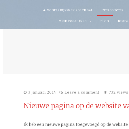
Skip
VOGELS KIJKEN IN PORTUGAL
INTRODUCTIE
to
MEER VOGEL INFO
BLOG
NIEUW
content
3 januari 2014
Leave a comment
732 views
Nieuwe pagina op de website va
Ik heb een nieuwe pagina toegevoegd op de website va