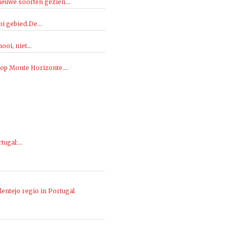
ieuwe soorten gezien...
i gebied.De...
oi, niet...
 op Monte Horizonte....
rtugal:…
entejo regio in Portugal