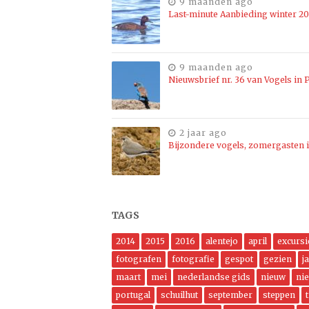
9 maanden ago
Last-minute Aanbieding winter 2
9 maanden ago
Nieuwsbrief nr. 36 van Vogels in P
2 jaar ago
Bijzondere vogels, zomergasten i
TAGS
2014
2015
2016
alentejo
april
excursi
fotografen
fotografie
gespot
gezien
j
maart
mei
nederlandse gids
nieuw
ni
portugal
schuilhut
september
steppen