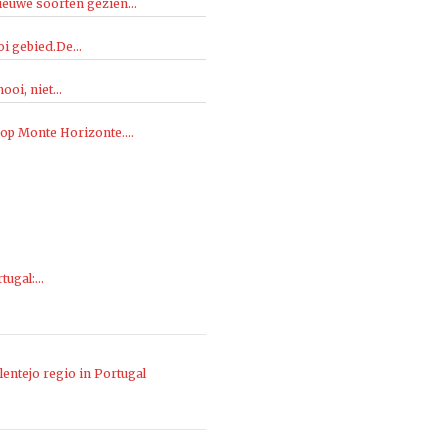
ieuwe soorten gezien...
i gebied.De...
oi, niet...
 op Monte Horizonte....
rtugal:…
entejo regio in Portugal