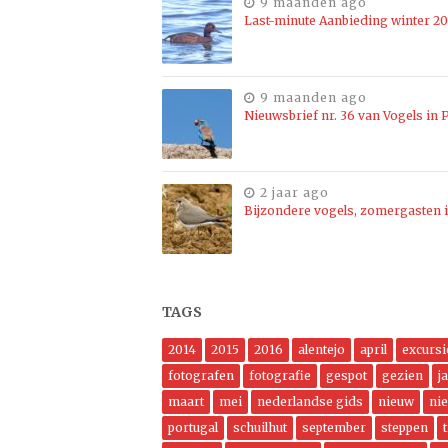
9 maanden ago
Last-minute Aanbieding winter 2
9 maanden ago
Nieuwsbrief nr. 36 van Vogels in P
2 jaar ago
Bijzondere vogels, zomergasten i
TAGS
2014
2015
2016
alentejo
april
excursi
fotografen
fotografie
gespot
gezien
j
maart
mei
nederlandse gids
nieuw
ni
portugal
schuilhut
september
steppen