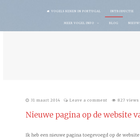
Skip
VOGELS KIJKEN IN PORTUGAL
INTRODUCTIE
to
MEER VOGEL INFO
BLOG
NIEUW
content
31 maart 2014
Leave a comment
827 views
Nieuwe pagina op de website va
Ik heb een nieuwe pagina toegevoegd op de website v