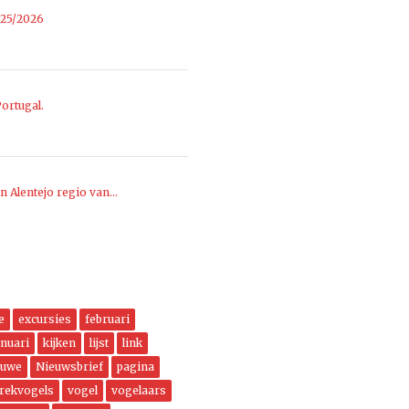
025/2026
ortugal.
n Alentejo regio van…
e
excursies
februari
anuari
kijken
lijst
link
euwe
Nieuwsbrief
pagina
trekvogels
vogel
vogelaars