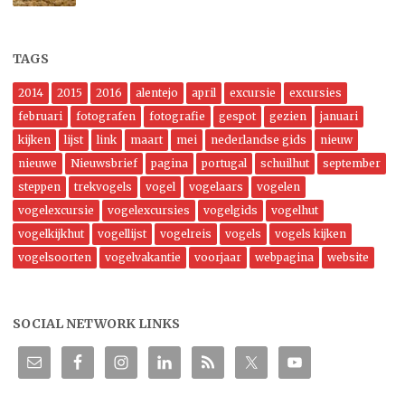
TAGS
2014
2015
2016
alentejo
april
excursie
excursies
februari
fotografen
fotografie
gespot
gezien
januari
kijken
lijst
link
maart
mei
nederlandse gids
nieuw
nieuwe
Nieuwsbrief
pagina
portugal
schuilhut
september
steppen
trekvogels
vogel
vogelaars
vogelen
vogelexcursie
vogelexcursies
vogelgids
vogelhut
vogelkijkhut
vogellijst
vogelreis
vogels
vogels kijken
vogelsoorten
vogelvakantie
voorjaar
webpagina
website
SOCIAL NETWORK LINKS