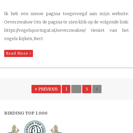
Ik heb een nieuw pagina toegevoegd aan mijn website:
Oeverzwaluw Om de pagina te zien klik op de volgende link:
https://vogelsportugal.nl/oeverzwaluw/ Geniet van het
vogels kijken, Bert
Read More
Berichten
PAGE
PAGE
Page
PREVIOUS
1
…
5
6
paginering
BIRDING TOP 1.000