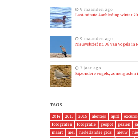
9 maanden ago
Last-minute Aanbieding winter 2
9 maanden ago
Nieuwsbrief nr. 36 van Vogels in P
2 jaar ago
Bijzondere vogels, zomergasten i
TAGS
2014
2015
2016
alentejo
april
excursi
fotografen
fotografie
gespot
gezien
j
maart
mei
nederlandse gids
nieuw
ni