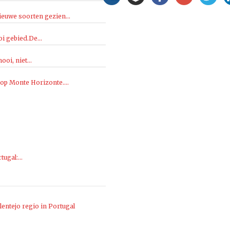
ieuwe soorten gezien...
i gebied.De...
oi, niet...
 op Monte Horizonte....
rtugal:…
entejo regio in Portugal