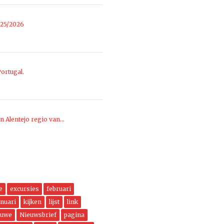
025/2026
ortugal.
n Alentejo regio van…
e
excursies
februari
anuari
kijken
lijst
link
euwe
Nieuwsbrief
pagina