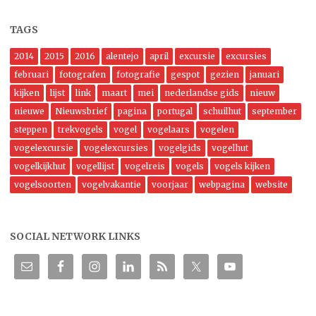
TAGS
2014
2015
2016
alentejo
april
excursie
excursies
februari
fotografen
fotografie
gespot
gezien
januari
kijken
lijst
link
maart
mei
nederlandse gids
nieuw
nieuwe
Nieuwsbrief
pagina
portugal
schuilhut
september
steppen
trekvogels
vogel
vogelaars
vogelen
vogelexcursie
vogelexcursies
vogelgids
vogelhut
vogelkijkhut
vogellijst
vogelreis
vogels
vogels kijken
vogelsoorten
vogelvakantie
voorjaar
webpagina
website
SOCIAL NETWORK LINKS