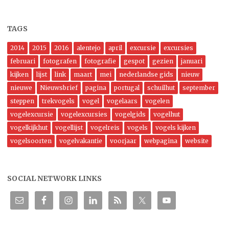
TAGS
2014
2015
2016
alentejo
april
excursie
excursies
februari
fotografen
fotografie
gespot
gezien
januari
kijken
lijst
link
maart
mei
nederlandse gids
nieuw
nieuwe
Nieuwsbrief
pagina
portugal
schuilhut
september
steppen
trekvogels
vogel
vogelaars
vogelen
vogelexcursie
vogelexcursies
vogelgids
vogelhut
vogelkijkhut
vogellijst
vogelreis
vogels
vogels kijken
vogelsoorten
vogelvakantie
voorjaar
webpagina
website
SOCIAL NETWORK LINKS