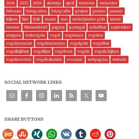
2014
2015
2016
alentejo
april
excursie
excursies
februari
fotografen
fotografie
gespot
gezien
januari
kijken
lijst
link
maart
mei
nederlandse gids
nieuw
nieuwe
Nieuwsbrief
pagina
portugal
schuilhut
september
steppen
trekvogels
vogel
vogelaars
vogelen
vogelexcursie
vogelexcursies
vogelgids
vogelhut
vogelkijkhut
vogellijst
vogelreis
vogels
vogels kijken
vogelsoorten
vogelvakantie
voorjaar
webpagina
website
SOCIAL NETWORK LINKS
SHARE BUTTONS