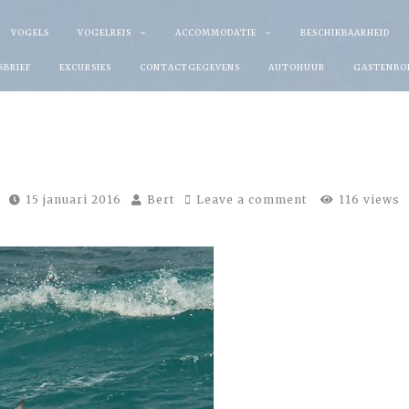
VOGELS
VOGELREIS
ACCOMMODATIE
BESCHIKBAARHEID
SBRIEF
EXCURSIES
CONTACTGEGEVENS
AUTOHUUR
GASTENBO
15 januari 2016
Bert
Leave a comment
116 views