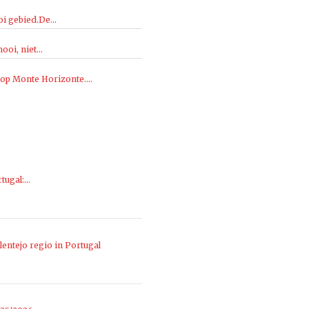
i gebied.De...
oi, niet...
 op Monte Horizonte....
rtugal:…
entejo regio in Portugal