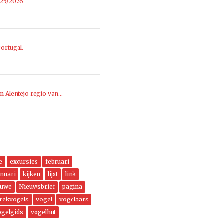
025/2026
ortugal.
n Alentejo regio van…
e
excursies
februari
anuari
kijken
lijst
link
euwe
Nieuwsbrief
pagina
trekvogels
vogel
vogelaars
ogelgids
vogelhut