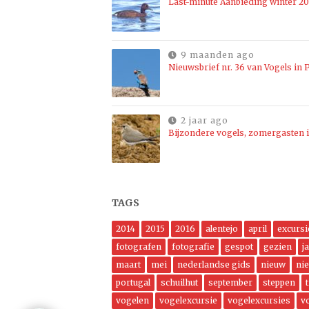
Last-minute Aanbieding winter 2
9 maanden ago
Nieuwsbrief nr. 36 van Vogels in P
2 jaar ago
Bijzondere vogels, zomergasten i
TAGS
2014
2015
2016
alentejo
april
excursi
fotografen
fotografie
gespot
gezien
j
maart
mei
nederlandse gids
nieuw
ni
portugal
schuilhut
september
steppen
vogelen
vogelexcursie
vogelexcursies
v