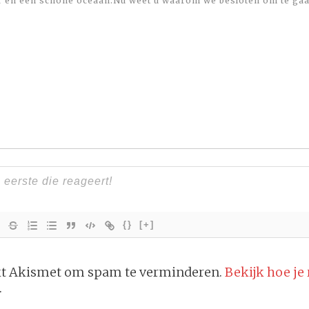
r en een schone oceaan.Nu weet u waarom we besloten om te gaa
{}
[+]
ikt Akismet om spam te verminderen.
Bekijk hoe je
.