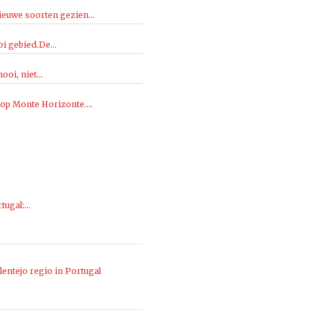
ieuwe soorten gezien...
i gebied.De...
oi, niet...
 op Monte Horizonte....
rtugal:…
entejo regio in Portugal