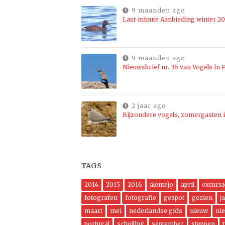
9 maanden ago
Last-minute Aanbieding winter 2
9 maanden ago
Nieuwsbrief nr. 36 van Vogels in P
2 jaar ago
Bijzondere vogels, zomergasten i
TAGS
2014
2015
2016
alentejo
april
excursi
fotografen
fotografie
gespot
gezien
j
maart
mei
nederlandse gids
nieuw
ni
portugal
schuilhut
september
steppen