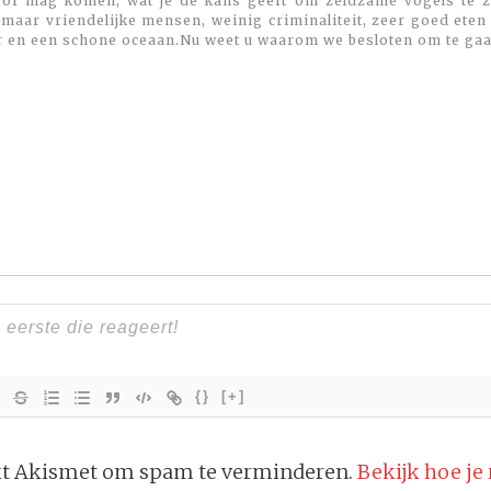
 of mag komen, wat je de kans geeft om zeldzame vogels te zi
maar vriendelijke mensen, weinig criminaliteit, zeer goed eten
r en een schone oceaan.Nu weet u waarom we besloten om te gaa
{}
[+]
ikt Akismet om spam te verminderen.
Bekijk hoe je