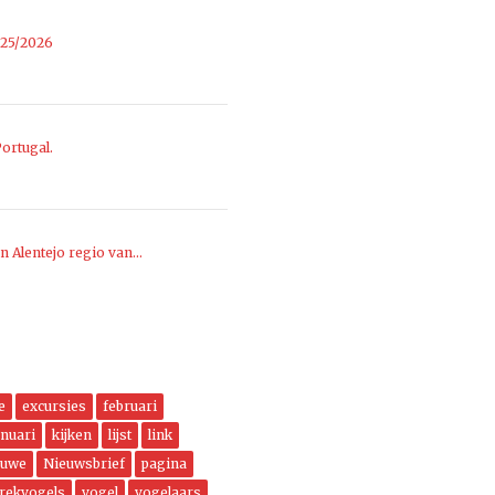
025/2026
ortugal.
n Alentejo regio van…
e
excursies
februari
anuari
kijken
lijst
link
euwe
Nieuwsbrief
pagina
trekvogels
vogel
vogelaars