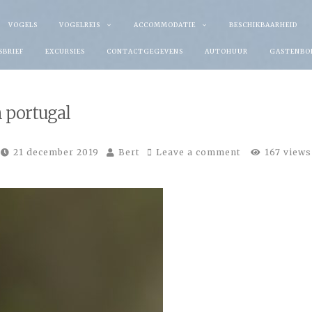
VOGELS
VOGELREIS
ACCOMMODATIE
BESCHIKBAARHEID
SBRIEF
EXCURSIES
CONTACTGEGEVENS
AUTOHUUR
GASTENBO
 portugal
21 december 2019
Bert
Leave a comment
167 views