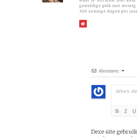
waar je normaal niet kunt
geweldige plek met weinig 
300 zonnige dagen per jaa
WebSite
Abonneer
Deze site gebru