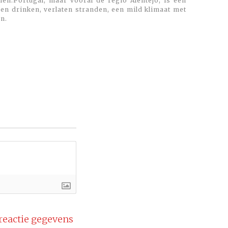
en.Portugal, maar vooral de regio Alentejo, is een
 en drinken, verlaten stranden, een mild klimaat met
n.
 reactie gegevens