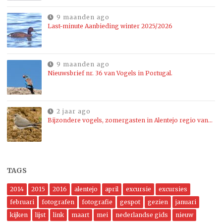
9 maanden ago
Last-minute Aanbieding winter 2025/2026
9 maanden ago
Nieuwsbrief nr. 36 van Vogels in Portugal.
2 jaar ago
Bijzondere vogels, zomergasten in Alentejo regio van…
TAGS
2014
2015
2016
alentejo
april
excursie
excursies
februari
fotografen
fotografie
gespot
gezien
januari
kijken
lijst
link
maart
mei
nederlandse gids
nieuw