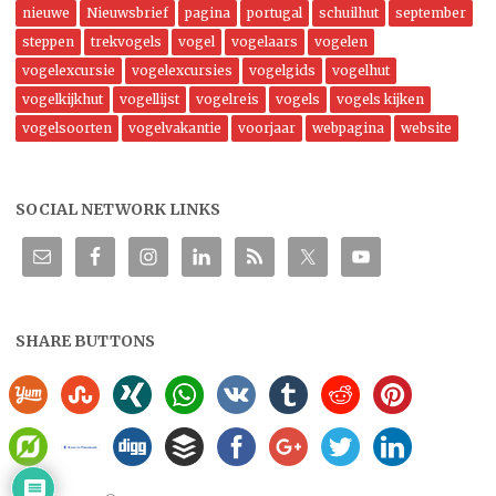
nieuwe
Nieuwsbrief
pagina
portugal
schuilhut
september
steppen
trekvogels
vogel
vogelaars
vogelen
vogelexcursie
vogelexcursies
vogelgids
vogelhut
vogelkijkhut
vogellijst
vogelreis
vogels
vogels kijken
vogelsoorten
vogelvakantie
voorjaar
webpagina
website
SOCIAL NETWORK LINKS
SHARE BUTTONS