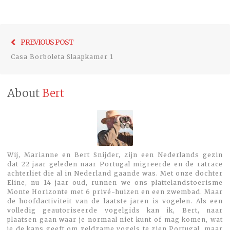
Bericht
Previo
PREVIOUS POST
navigatie
post:
Casa Borboleta Slaapkamer 1
About
Bert
Wij, Marianne en Bert Snijder, zijn een Nederlands gezin
dat 22 jaar geleden naar Portugal migreerde en de ratrace
achterliet die al in Nederland gaande was. Met onze dochter
Eline, nu 14 jaar oud, runnen we ons plattelandstoerisme
Monte Horizonte met 6 privé-huizen en een zwembad. Maar
de hoofdactiviteit van de laatste jaren is vogelen. Als een
volledig geautoriseerde vogelgids kan ik, Bert, naar
plaatsen gaan waar je normaal niet kunt of mag komen, wat
je de kans geeft om zeldzame vogels te zien.Portugal, maar