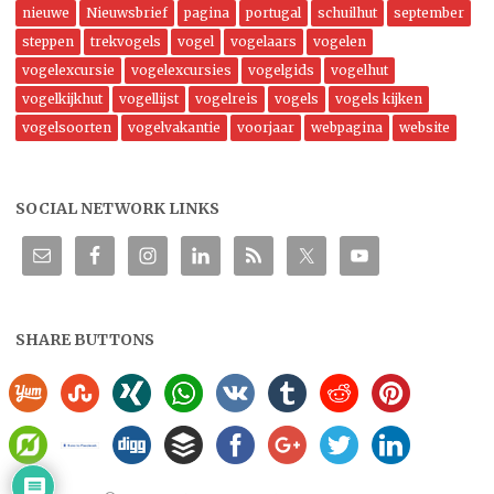
nieuwe
Nieuwsbrief
pagina
portugal
schuilhut
september
steppen
trekvogels
vogel
vogelaars
vogelen
vogelexcursie
vogelexcursies
vogelgids
vogelhut
vogelkijkhut
vogellijst
vogelreis
vogels
vogels kijken
vogelsoorten
vogelvakantie
voorjaar
webpagina
website
SOCIAL NETWORK LINKS
SHARE BUTTONS