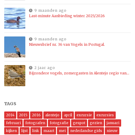
9 maanden ago
Last-minute Aanbieding winter 2025/2026
9 maanden ago
Nieuwsbrief nr. 36 van Vogels in Portugal.
2 jaar ago
Bijzondere vogels, zomergasten in Alentejo regio van…
TAGS
2014
2015
2016
alentejo
april
excursie
excursies
februari
fotografen
fotografie
gespot
gezien
januari
kijken
lijst
link
maart
mei
nederlandse gids
nieuw