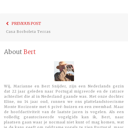
Bericht
Previo
PREVIOUS POST
navigatie
post:
Casa Borboleta Terras
About
Bert
Wij, Marianne en Bert Snijder, zijn een Nederlands gezin
dat 22 jaar geleden naar Portugal migreerde en de ratrace
achterliet die al in Nederland gaande was. Met onze dochter
Eline, nu 14 jaar oud, runnen we ons plattelandstoerisme
Monte Horizonte met 6 privé-huizen en een zwembad. Maar
de hoofdactiviteit van de laatste jaren is vogelen. Als een
volledig geautoriseerde vogelgids kan ik, Bert, naar
plaatsen gaan waar je normaal niet kunt of mag komen, wat
je de kans geeft om zeldzame vogels te zien.Portugal, maar